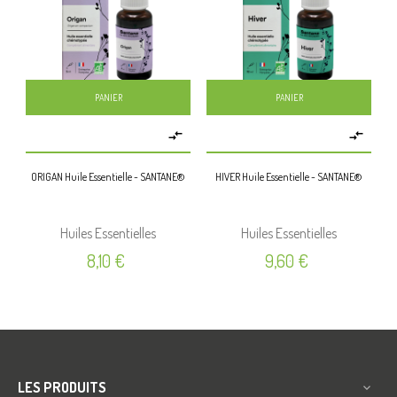
PANIER
PANIER


ORIGAN Huile Essentielle - SANTANE®
HIVER Huile Essentielle - SANTANE®
SÉ
Huiles Essentielles
Huiles Essentielles
Prix
Prix
8,10 €
9,60 €
LES PRODUITS
