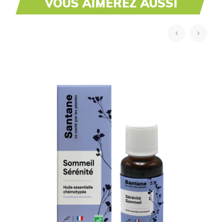
VOUS AIMEREZ AUSSI
‹
›