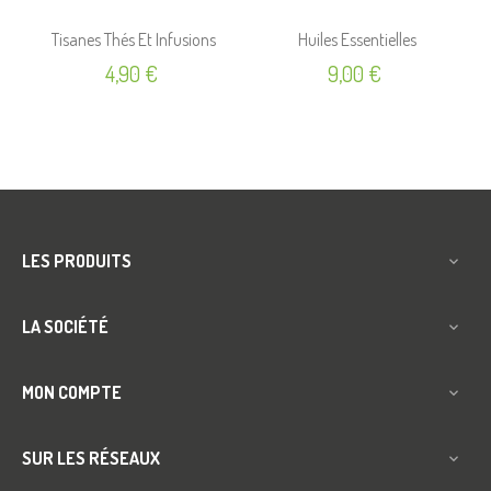
Tisanes Thés Et Infusions
Huiles Essentielles
Prix
Prix
4,90 €
9,00 €
LES PRODUITS

LA SOCIÉTÉ

MON COMPTE

SUR LES RÉSEAUX
