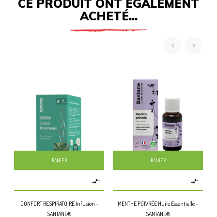
CE PRODUIT ONT ÉGALEMENT
ACHETÉ...
‹
›
PANIER
PANIER


CONFORT RESPIRATOIRE Infusion -
MENTHE POIVRÉE Huile Essentielle -
N
SANTANE®
SANTANE®