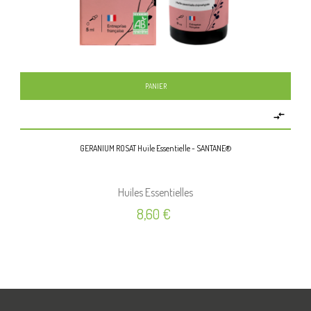
PANIER

GERANIUM ROSAT Huile Essentielle - SANTANE®
Huiles Essentielles
Prix
8,60 €