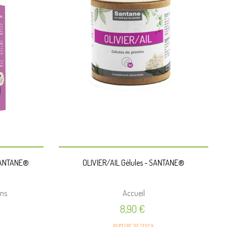
PANIER
SANTANE®
OLIVIER/AIL Gélules - SANTANE®
ons
Accueil
Prix
8,90 €
RUPTURE DE STOCK