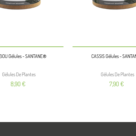
PANIER
PANIER
OU Gélules - SANTANE®
CASSIS Gélules - SANT
Gélules De Plantes
Gélules De Plantes
Prix
Prix
8,90 €
7,90 €