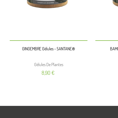
PANIER
GINGEMBRE Gélules - SANTANE®
BAMB
Gélules De Plantes
Prix
8,90 €