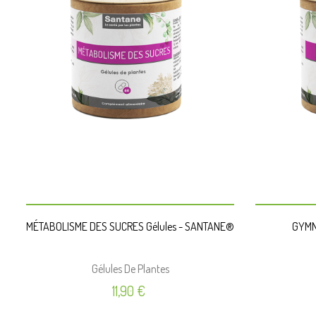
PANIER
MÉTABOLISME DES SUCRES Gélules - SANTANE®
GYMN
Gélules De Plantes
Prix
11,90 €