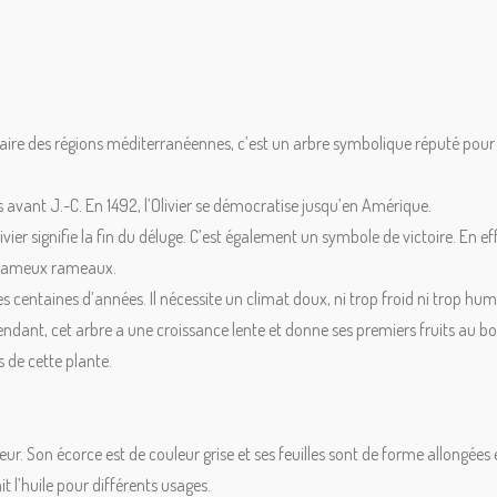
aire des régions méditerranéennes, c’est un arbre symbolique réputé pour div
s avant J.-C. En 1492, l’Olivier se démocratise jusqu’en Amérique.
livier signifie la fin du déluge. C’est également un symbole de victoire. En
s fameux rameaux.
es centaines d’années. Il nécessite un climat doux, ni trop froid ni trop hum
endant, cet arbre a une croissance lente et donne ses premiers fruits au bo
s de cette plante.
. Son écorce est de couleur grise et ses feuilles sont de forme allongées et
t l’huile pour différents usages.