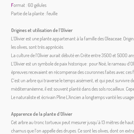
F
ormat : 60 gélules
Partie de la plante : feuille
Origines et utilisation de l’Olivier
L’Olivier est une plante appartenant à la famille des Oleaceae. Origin
les olives, sont très appréciés.
La culture de l’Olivier aurait débuté en Crète entre 3500 et 5000 an
L’Olivier est un symbole de paix historique : pour Noé, le rameau d’O
épreuves recevaient en récompense des couronnes faites avec ce
C’est un arbre qui traverse le temps aisément, et qui peut survivre d
méditerranéenne, il est souvent planté dans des sols rocailleux. Cep
Le naturaliste et écrivain Pline L’Ancien a longtemps vanté les usage
Apparence de la plante d’Olivier
Cet arbre au tronc tortueux peut mesurer jusqu’à 13 mètres de hauteur
charnus que l’on appelle des drupes. Ce sont les olives, dont on extrai