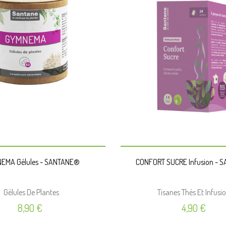
PANIER
PANIER
EMA Gélules - SANTANE®
CONFORT SUCRE Infusion - 
Gélules De Plantes
Tisanes Thés Et Infusi
Prix
Prix
8,90 €
4,90 €