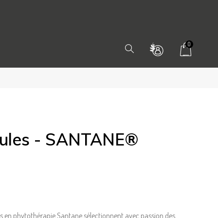
0
Chercher
lules - SANTANE®
rts en phytothérapie Santane sélectionnent avec passion des