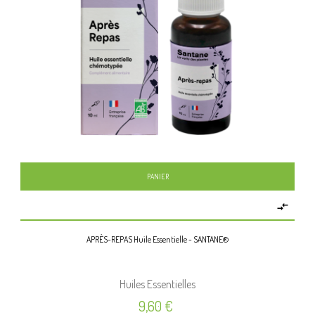
PANIER

APRÈS-REPAS Huile Essentielle - SANTANE®
Huiles Essentielles
Prix
9,60 €