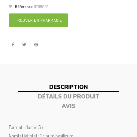
Référence
6269654
TROUVER EN PHARMACIE
DESCRIPTION
DÉTAILS DU PRODUIT
AVIS
Format : flacon 5ml
Nom(s) latin(s) : Ocinum basilicum