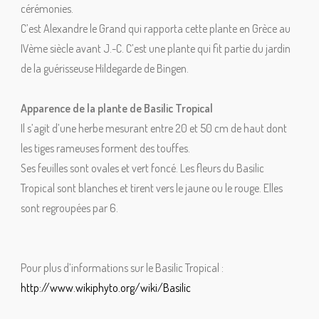
cérémonies.
C’est Alexandre le Grand qui rapporta cette plante en Grèce au
IVème siècle avant J.-C. C’est une plante qui fit partie du jardin
de la guérisseuse Hildegarde de Bingen.
Apparence de la plante de Basilic Tropical
Il s’agit d’une herbe mesurant entre 20 et 50 cm de haut dont
les tiges rameuses forment des touffes.
Ses feuilles sont ovales et vert foncé. Les fleurs du Basilic
Tropical sont blanches et tirent vers le jaune ou le rouge. Elles
sont regroupées par 6.
Pour plus d’informations sur le Basilic Tropical :
http://www.wikiphyto.org/wiki/Basilic