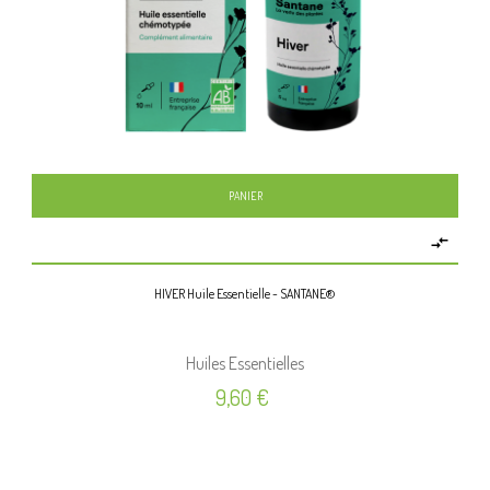
PANIER

HIVER Huile Essentielle - SANTANE®
Huiles Essentielles
Prix
9,60 €